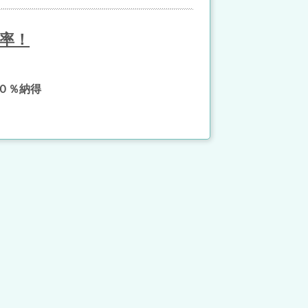
率！
０％納得