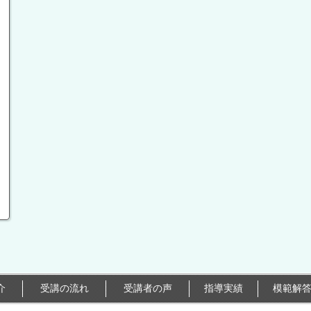
介
受講の流れ
受講者の声
指導実績
模範解