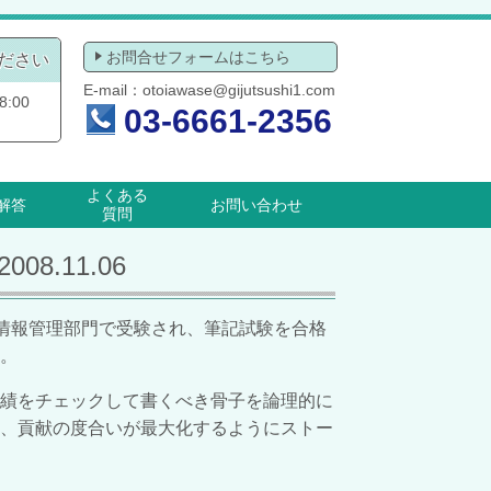
お問合せフォームはこちら
ださい
E-mail：
otoiawase@gijutsushi1.com
:00
03-6661-2356
よくある
解答
お問い合わせ
質問
.11.06
情報管理部門で受験され、筆記試験を合格
た。
績をチェックして書くべき骨子を論理的に
、貢献の度合いが最大化するようにストー