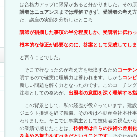
は合格力アップに限界があると分かりました。その原
講者は
ニュアンスまでは理解できず、受講者の考え方
た。講座の実態を分析したところ
講師が指摘した事項の半分程度しか、受講者に伝わっ
根本的な修正が必要なのに、答案として完成してしま
と言うことでした。
そこで行なったのが考え方を転換するため
コーチン
明するので確実に理解力は養われます。しかも
コンピ
新しい問題を解く力となったのです。このコーチング
注者としての務めが、
出題者の意図を深く理解する指
この背景として、私の経歴が役立っています。建設
ジェクト推進を経て転職、その後は不動産会社本社事
わりました。そこでは事業主として技術者の視点から
の業績で感じたことは、
技術者は自らの技術の差別化
を高める努力をすべきだということです
。そのための