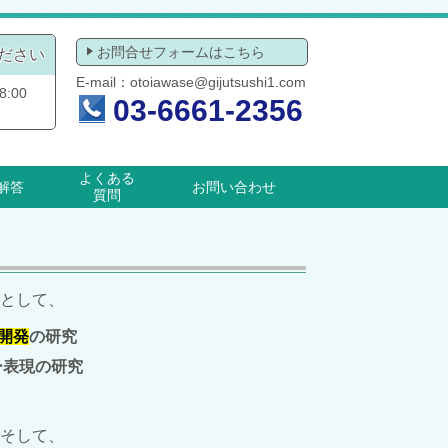
お問合せフォームはこちら
ださい
E-mail：
otoiawase@gijutsushi1.com
:00
03-6661-2356
よくある
解答
お問い合わせ
質問
として、
開発
の研究
ー表現の研究
そして、