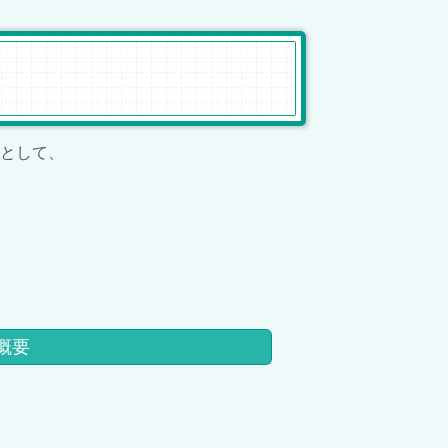
として、
概要