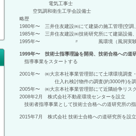
電気工事士
空気調和衛生工学会設備士
略歴
1980年〜 三井住友建設㈱にて建築の施工管理(空調
1985年〜 三井住友建設㈱技術研究所にて建築設備
1995年〜 〃 風環境（風洞実験）調
1999年〜 技術士指導理論を開発、技術合格への道
指導事業をスタートする
2001年〜 ㈱大京本社事業管理部にて土壌環境調査
仕入れ検討物件の調査(約3000件)を調
2005年〜 ㈱大京本社事業管理部にて近隣紛争リス
2008年2月 株式会社不動産環境センターを設立
技術者指導事業として技術士合格への道研究所の指
2015年7月 株式会社 技術士合格への道研究所を設