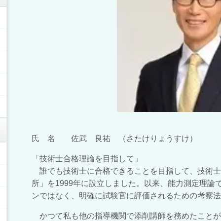
氏 名 佐武 良祐 （さたけりょうすけ）
「技術士合格理論を目指して」
誰でも技術士に合格できることを目指して、技術士
所」を1999年に設立しました。以来、能力測定理論
ンではなく、明確に試験官に評価されるための考察法
かつて私も他の指導機関で添削講師を務めたことが