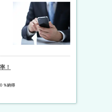
率！
０％納得