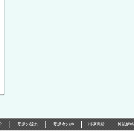
介
受講の流れ
受講者の声
指導実績
模範解