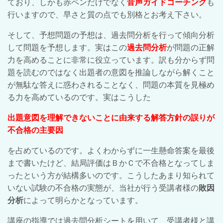
ており、しかも赤ペンだけでなく
音声ガイドコーチング
も
行いますので、早さと質の点でも別格とお考え下さい。
そして、予想問題の予想は、過去問分析を行って傾向分析
して問題を予想します。実はこの
過去問分析
が問題の正解
力を高めることに非常に役立っています。訳も分からず問
題を読むのではなく出題者の意図を推論しながら解くこと
が無駄な答えに惑わされることなく、問題の本質を見極め
る力を高めているのです。実はこうした
出題意図を理解できないことに由来する解答方針の誤りが
不合格の主要因
を占めているのです。よくわからずに一生懸命答案を最後
まで書いたけど、結局評価はＢかＣで不合格となってしま
ったという方が結構多いのです。こうしたあまり知られて
いない試験の不合格の実態が、当社が行う受講者様の
敗因
分析
によって明らかとなっています。
講座の指導では過去問分析シートを用いて、受講者様と講