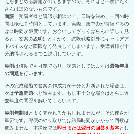
えをまとめる課題が出てきますので、それほど一度にたく
さんは進めないものです。
面談
受講者様と講師が相談の上、日時を決め、一回の時
間は概ね２時間としています。実際、集中力が持続するの
は２時間が限度です。お会いしてざっくばらんに話して見
ると、答案の説明はともかく、試験戦略以外にキャリアア
ドバイスなど際限なく発展してしまいます。受講者様が十
分納得されるまでご説明しています。
添削
は何度でも可能であり、
課題としてはまずは
最新年度
の問題
を行います。
その完成段階で答案の作成力が十分と判断された場合は、
次は
予想問題
へと進みます。もし不十分な場合はさらに過
去年度の問題を解いてもらいます。
添削無制限
とよく聞かれるかもしれませんが、その速さが
重要です。郵便のやり取りでは結局時間がかかって回数は
進みません。本講座では
即日または翌日の回答を基本
とし