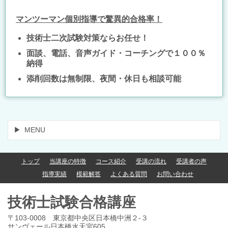
マンツーマン個別指導で驚異的合格率！
技術士二次試験対策ならお任せ！
面談、電話、音声ガイド・コーチングで１００％
納得
添削回数は無制限、夜間・休日も相談可能
MENU
トップ
当講座の特徴
コース紹介
受講の流れ
受講者の声
指導実績
模範解答
よくある質問
お問い合わせ
技術士試験合格講座
〒103-0008 東京都中央区日本橋中洲２-３
サンヴェール日本橋水天宮605