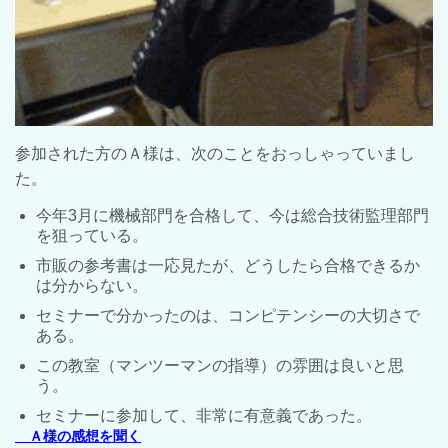
参加された方のＡ様は、次のことをおっしゃっていまし
た。
今年3月に機械部門を合格して、今は総合技術監理部門
を狙っている。
市販の参考書は一応見たが、どうしたら合格できるか
は分からない。
セミナーで分かったのは、コンピテンシーの大切さで
ある。
この教室（マンツーマンの指導）の雰囲は良いと思
う。
セミナーに参加して、非常に有意義であった。
Ａ様の感想を聞く