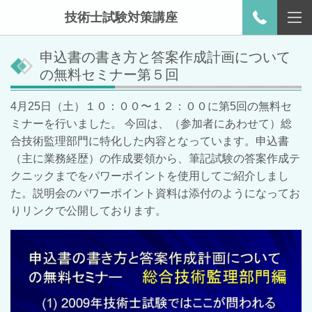
技術士試験対策講座
申込書の書き方と答案作成計画について
の無料セミナー第５回
4月25日（土）１０：００〜１２：００に第5回の無料セ
ミナーを行いました。 今回は、（参加者にあわせて）総
合技術監理部門に特化した内容となっています。申込書
（主に業務経歴）の作成要領から、筆記試験の答案作成テ
クニックまでをパワーポイントを使用してご紹介しまし
た。説明会のパワーポイント資料は添付のようになってお
りリンクで公開しております。