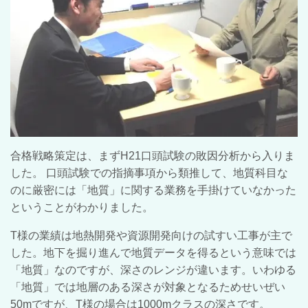
合格戦略策定は、まずH21口頭試験の敗因分析から入りま
した。 口頭試験での指摘事項から類推して、地質科目な
のに厳密には「地質」に関する業務を手掛けていなかった
ということがわかりました。
Т様の業績は地熱開発や資源開発向けの試すい工事が主で
した。地下を掘り進んで地質データを得るという意味では
「地質」なのですが、深さのレンジが違います。いわゆる
「地質」では地層のある深さが対象となるためせいぜい
50mですが、Т様の場合は1000mクラスの深さです。