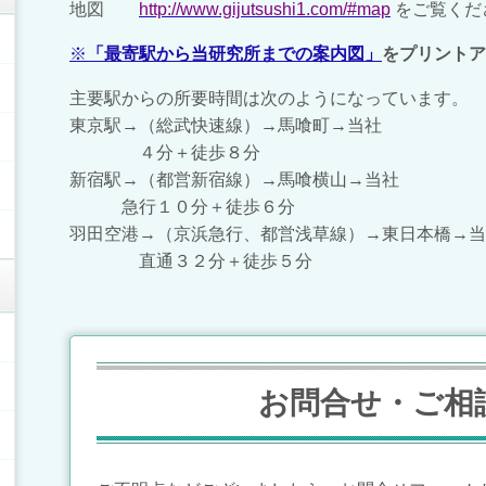
地図
http://www.gijutsushi1.com/#map
をご覧くだ
※
「最寄駅から当研究所までの案内図」
をプリントア
主要駅からの所要時間は次のようになっています。
東京駅→（総武快速線）→馬喰町→当社
４分＋徒歩８分
新宿駅→（都営新宿線）→馬喰横山→当社
急行１０分＋徒歩６分
羽田空港→（京浜急行、都営浅草線）→東日本橋→
直通３２分＋徒歩５分
お問合せ・ご相