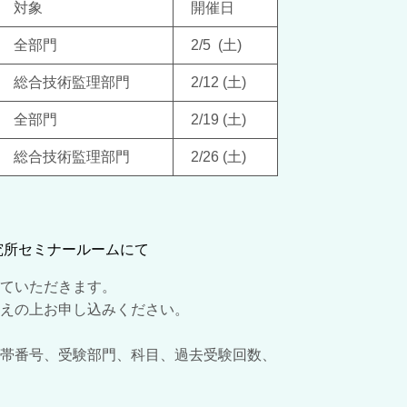
対象
開催日
全部門
2/5 (土)
総合技術監理部門
2/12 (土)
全部門
2/19 (土)
総合技術監理部門
2/26 (土)
究所セミナールームにて
ていただきます。
えの上お申し込みください。
帯番号、受験部門、科目、過去受験回数、