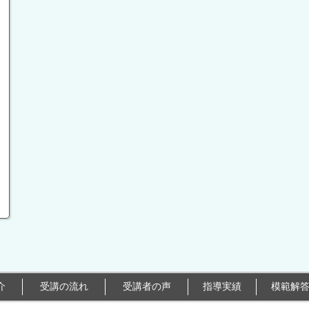
介
受講の流れ
受講者の声
指導実績
模範解