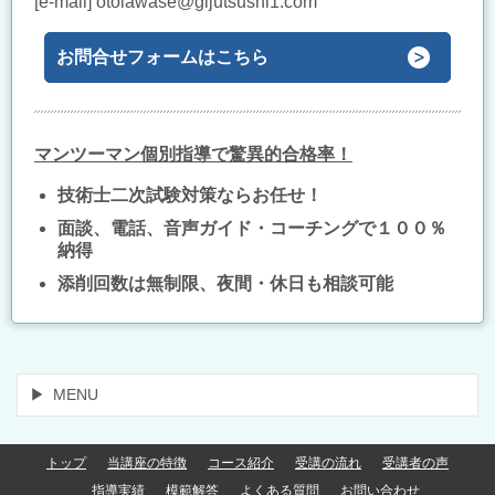
[e-mail] otoiawase@gijutsushi1.com
お問合せフォームはこちら
マンツーマン個別指導で驚異的合格率！
技術士二次試験対策ならお任せ！
面談、電話、音声ガイド・コーチングで１００％
納得
添削回数は無制限、夜間・休日も相談可能
MENU
トップ
当講座の特徴
コース紹介
受講の流れ
受講者の声
指導実績
模範解答
よくある質問
お問い合わせ